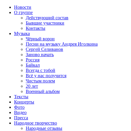
Новости
О группе
Действующий состав
Бывшие участники
Контакты
Музыка
Чёрный ворон
Песни на музыку Андрея Иголкина
Сергей Селиванов
Заново начать
Россия
Байкал
Всегда с тобой
Всё у нас получится
Чистым полем
20 лет
Военный альбом
Тексты
Концерты
Фото
Видео
Пресса
Народное творчество
Народные отзывы