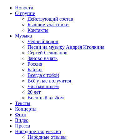
Новости
О группе
Действующий состав
Бывшие участники
Контакты
Музыка
Чёрный ворон
Песни на музыку Андрея Иголкина
Сергей Селиванов
Заново начать
Россия
Байкал
Всегда с тобой
Всё у нас получится
Чистым полем
20 лет
Военный альбом
Тексты
Концерты
Фото
Видео
Пресса
Народное творчество
Народные отзывы